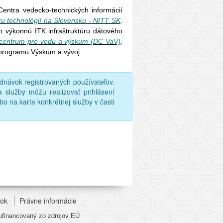
Centra vedecko-technických informácií
ru technológií na Slovensku - NITT SK
.
 výkonnú ITK infraštruktúru dátového
centrum pre vedu a výskum (DC VaV)
.
 programu Výskum a vývoj.
návok registrovaných používateľov.
 služby môžu realizovať prihlásení
bo na karte konkrétnej služby v časti
nok
Právne informácie
lufinancovaný zo zdrojov EÚ