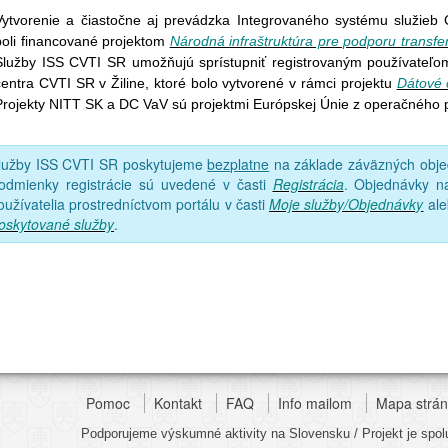
Vytvorenie a čiastočne aj prevádzka Integrovaného systému služieb 
boli financované projektom
Národná infraštruktúra pre podporu transfe
Služby ISS CVTI SR umožňujú sprístupniť registrovaným používateľom
centra CVTI SR v Žiline, ktoré bolo vytvorené v rámci projektu
Dátové 
Projekty NITT SK a DC VaV sú projektmi Európskej Únie z operačného
lužby ISS CVTI SR poskytujeme
bezplatne
na základe záväzných objed
odmienky registrácie sú uvedené v časti
Registrácia
. Objednávky na
oužívatelia prostredníctvom portálu v časti
Moje služby/Objednávky
ale
oskytované služby
.
Pomoc
Kontakt
FAQ
Info mailom
Mapa strá
Podporujeme výskumné aktivity na Slovensku / Projekt je spo