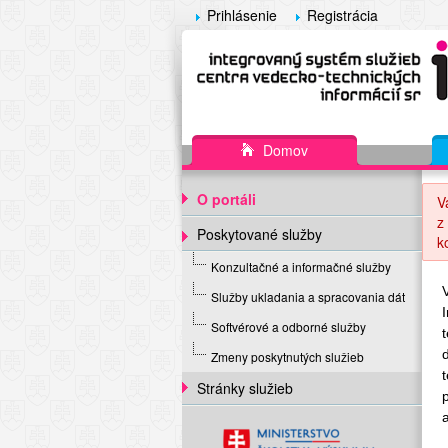
Prihlásenie
Registrácia
Domov
O portáli
V
z
Poskytované služby
k
Konzultačné a informačné služby
Služby ukladania a spracovania dát
Softvérové a odborné služby
Zmeny poskytnutých služieb
Stránky služieb