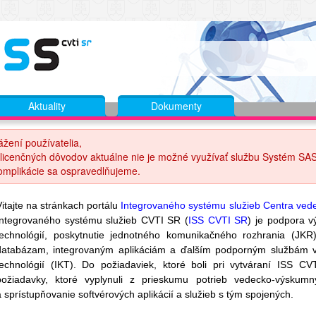
Aktuality
Dokumenty
ážení používatelia,
 licenčných dôvodov aktuálne nie je možné využívať službu Systém SAS
omplikácie sa ospravedlňujeme.
Vitajte na stránkach portálu
Integrovaného systému služieb Centra vede
Integrovaného systému služieb CVTI SR (
ISS CVTI SR
) je podpora v
technológií, poskytnutie jednotného komunikačného rozhrania (JKR
databázam, integrovaným aplikáciám a ďalším podporným službám v
technológií (IKT). Do požiadaviek, ktoré boli pri vytváraní ISS 
požiadavky, ktoré vyplynuli z prieskumu potrieb vedecko-výskum
a sprístupňovanie softvérových aplikácií a služieb s tým spojených.