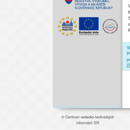
S
P
p
P
© Centrum vedecko-technických
informácií SR