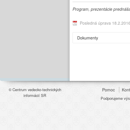
Program, prezentácie prednášaj
Posledná úprava 18.2.201
Dokumenty
© Centrum vedecko-technických
Pomoc
Kont
informácií SR
Podporujeme výsk