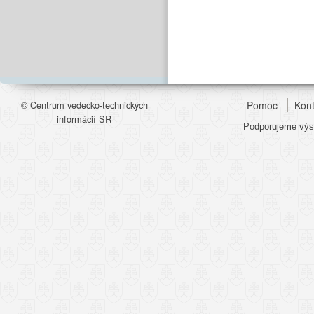
© Centrum vedecko-technických
Pomoc
Kont
informácií SR
Podporujeme výsk