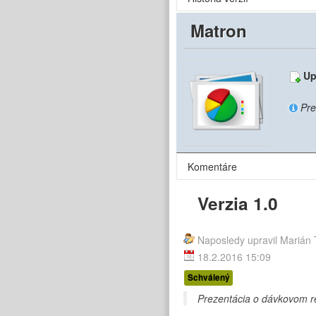
Matron
Up
Pre
Komentáre
Verzia 1.0
Naposledy upravil Marián 
18.2.2016 15:09
Stav:
Schválený
Prezentácia o dávkovom 