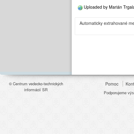
Uploaded by
Marián Trgal
Automaticky extrahované me
© Centrum vedecko-technických
Pomoc
Kont
informácií SR
Podporujeme výsk