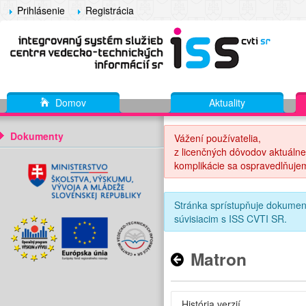
Prihlásenie
Registrácia
Domov
Aktuality
Dokumenty
Vážení používatelia,
z licenčných dôvodov aktuálne
komplikácie sa ospravedlňuje
Stránka sprístupňuje dokumen
súvisiacim s ISS CVTI SR.
Matron
História verzií