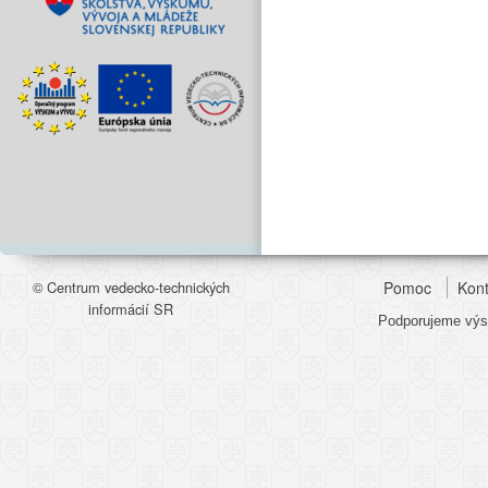
© Centrum vedecko-technických
Pomoc
Kont
informácií SR
Podporujeme výsk