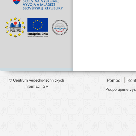
© Centrum vedecko-technických
Pomoc
Kont
informácií SR
Podporujeme výsk