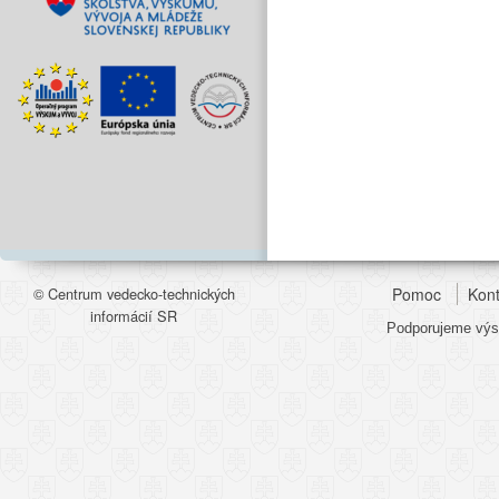
© Centrum vedecko-technických
Pomoc
Kont
informácií SR
Podporujeme výsk