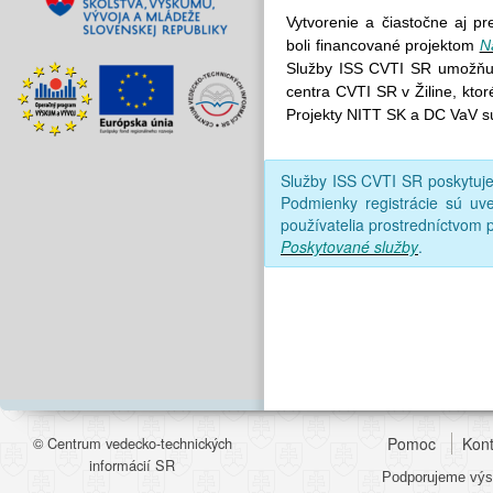
Vytvorenie a čiastočne aj p
boli financované projektom
N
Služby ISS CVTI SR umožňujú
centra CVTI SR v Žiline, kto
Projekty NITT SK a DC VaV s
Služby ISS CVTI SR poskytu
Podmienky registrácie sú uv
používatelia prostredníctvom p
Poskytované služby
.
© Centrum vedecko-technických
Pomoc
Kont
informácií SR
Podporujeme výsk