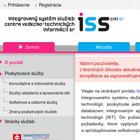
Prihlásenie
Registrácia
Domov
Aktuality
O portáli
Vážení používatelia,
z licenčných dôvodov aktuálne
Poskytované služby
komplikácie sa ospravedlňuje
Konzultačné a informačné služby
Vitajte na stránkach portálu
I
Služby ukladania a spracovania dát
Integrovaného systému služ
Softvérové a odborné služby
technológií, poskytnutie j
databázam, integrovaným ap
Zmeny poskytnutých služieb
technológií (IKT). Do poži
Stránky služieb
požiadavky, ktoré vyplynu
a sprístupňovanie softvérovýc