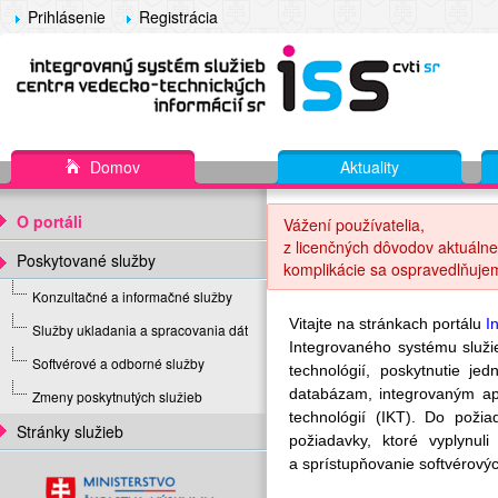
Prihlásenie
Registrácia
Domov
Aktuality
O portáli
Vážení používatelia,
z licenčných dôvodov aktuálne
Poskytované služby
komplikácie sa ospravedlňuje
Konzultačné a informačné služby
Vitajte na stránkach portálu
I
Služby ukladania a spracovania dát
Integrovaného systému služ
Softvérové a odborné služby
technológií, poskytnutie j
databázam, integrovaným ap
Zmeny poskytnutých služieb
technológií (IKT). Do poži
Stránky služieb
požiadavky, ktoré vyplynu
a sprístupňovanie softvérovýc