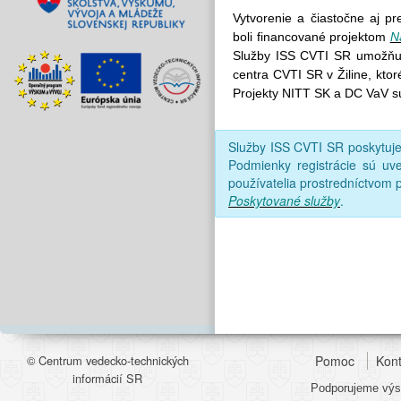
Vytvorenie a čiastočne aj p
boli financované projektom
N
Služby ISS CVTI SR umožňujú
centra CVTI SR v Žiline, kto
Projekty NITT SK a DC VaV s
Služby ISS CVTI SR poskytu
Podmienky registrácie sú uv
používatelia prostredníctvom p
Poskytované služby
.
© Centrum vedecko-technických
Pomoc
Kont
informácií SR
Podporujeme výsk