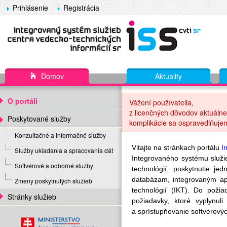
Prihlásenie
Registrácia
Domov
Aktuality
O portáli
Vážení používatelia,
z licenčných dôvodov aktuálne
Poskytované služby
komplikácie sa ospravedlňuje
Konzultačné a informačné služby
Vitajte na stránkach portálu
I
Služby ukladania a spracovania dát
Integrovaného systému služ
Softvérové a odborné služby
technológií, poskytnutie j
databázam, integrovaným ap
Zmeny poskytnutých služieb
technológií (IKT). Do poži
Stránky služieb
požiadavky, ktoré vyplynu
a sprístupňovanie softvérovýc