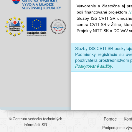
Vytvorenie a čiastočne aj p
boli financované projektom
N
Služby ISS CVTI SR umožňujú
centra CVTI SR v Žiline, kto
Projekty NITT SK a DC VaV s
Služby ISS CVTI SR poskytu
Podmienky registrácie sú uv
používatelia prostredníctvom p
Poskytované služby
.
© Centrum vedecko-technických
Pomoc
Kont
informácií SR
Podporujeme výsk