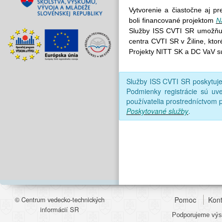
Vytvorenie a čiastočne aj p
boli financované projektom
N
Služby ISS CVTI SR umožňujú
centra CVTI SR v Žiline, kto
Projekty NITT SK a DC VaV s
Služby ISS CVTI SR poskytu
Podmienky registrácie sú uv
používatelia prostredníctvom p
Poskytované služby
.
© Centrum vedecko-technických
Pomoc
Kont
informácií SR
Podporujeme výsk