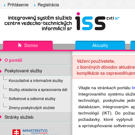
Prihlásenie
Registrácia
Domov
Aktuality
O portáli
Vážení používatelia,
z licenčných dôvodov aktuálne
Poskytované služby
komplikácie sa ospravedlňuje
Konzultačné a informačné služby
Vitajte na stránkach portálu
I
Služby ukladania a spracovania dát
Integrovaného systému služ
Softvérové a odborné služby
technológií, poskytnutie j
databázam, integrovaným ap
Zmeny poskytnutých služieb
technológií (IKT). Do poži
Stránky služieb
požiadavky, ktoré vyplynu
a sprístupňovanie softvérovýc