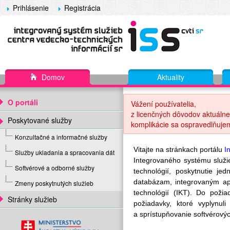
Prihlásenie
Registrácia
Domov
Aktuality
O portáli
Vážení používatelia,
z licenčných dôvodov aktuálne
Poskytované služby
komplikácie sa ospravedlňuje
Konzultačné a informačné služby
Vitajte na stránkach portálu
I
Služby ukladania a spracovania dát
Integrovaného systému služ
Softvérové a odborné služby
technológií, poskytnutie j
databázam, integrovaným ap
Zmeny poskytnutých služieb
technológií (IKT). Do poži
Stránky služieb
požiadavky, ktoré vyplynu
a sprístupňovanie softvérovýc