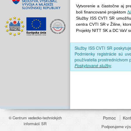
Vytvorenie a čiastočne aj p
boli financované projektom
N
Služby ISS CVTI SR umožňujú
centra CVTI SR v Žiline, kto
Projekty NITT SK a DC VaV s
Služby ISS CVTI SR poskytu
Podmienky registrácie sú uv
používatelia prostredníctvom p
Poskytované služby
.
© Centrum vedecko-technických
Pomoc
Kont
informácií SR
Podporujeme výsk