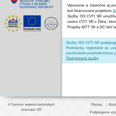
Vytvorenie a čiastočne aj p
boli financované projektom
N
Služby ISS CVTI SR umožňujú
centra CVTI SR v Žiline, kto
Projekty NITT SK a DC VaV s
Služby ISS CVTI SR poskytu
Podmienky registrácie sú uv
používatelia prostredníctvom p
Poskytované služby
.
© Centrum vedecko-technických
Pomoc
Kont
informácií SR
Podporujeme výsk