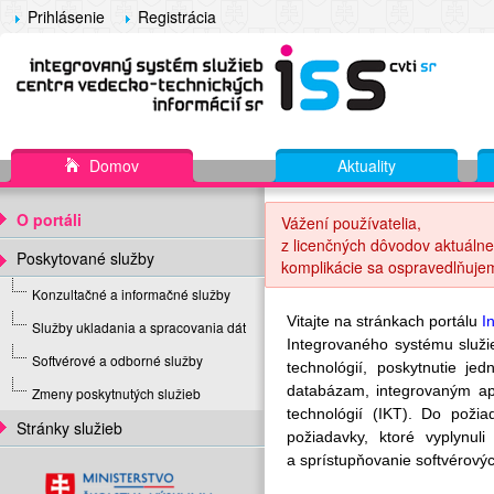
Prihlásenie
Registrácia
Domov
Aktuality
O portáli
Vážení používatelia,
z licenčných dôvodov aktuálne
Poskytované služby
komplikácie sa ospravedlňuje
Konzultačné a informačné služby
Vitajte na stránkach portálu
I
Služby ukladania a spracovania dát
Integrovaného systému služ
Softvérové a odborné služby
technológií, poskytnutie j
databázam, integrovaným ap
Zmeny poskytnutých služieb
technológií (IKT). Do poži
Stránky služieb
požiadavky, ktoré vyplynu
a sprístupňovanie softvérovýc