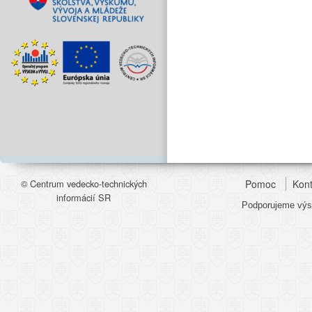
© Centrum vedecko-technických
Pomoc
Kont
informácií SR
Podporujeme výsk