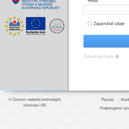
Heslo
Zapamätať údaje
Zabudnuté heslo
© Centrum vedecko-technických
Pomoc
Kont
informácií SR
Podporujeme výsk