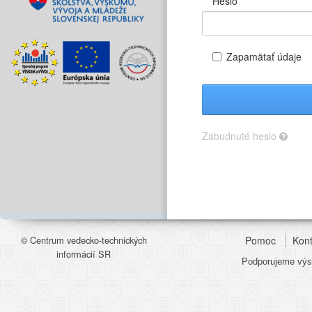
Heslo
Zapamätať údaje
Zabudnuté heslo
© Centrum vedecko-technických
Pomoc
Kont
informácií SR
Podporujeme výsk