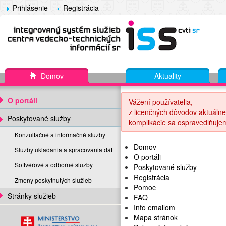
Prihlásenie
Registrácia
Domov
Aktuality
O portáli
Vážení používatelia,
z licenčných dôvodov aktuálne
Poskytované služby
komplikácie sa ospravedlňuje
Konzultačné a informačné služby
Domov
Služby ukladania a spracovania dát
O portáli
Softvérové a odborné služby
Poskytované služby
Registrácia
Zmeny poskytnutých služieb
Pomoc
Stránky služieb
FAQ
Info emailom
Mapa stránok