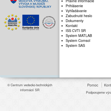
Právne informácie
Prihlásenie
Vyhľadávanie
Zabudnuté heslo
Dokumenty
Kontakt
ISS CVTI SR
System MATLAB
System Comsol
System SAS
© Centrum vedecko-technických
Pomoc
Kont
informácií SR
Podporujeme výsk