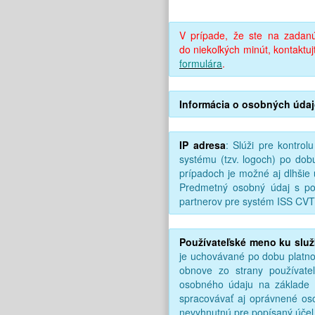
V prípade, že ste na zadanú
do niekoľkých minút, kontakt
formulára
.
Informácia o osobných údaj
IP adresa
: Slúži pre kontro
systému (tzv. logoch) po dob
prípadoch je možné aj dlhši
Predmetný osobný údaj s p
partnerov pre systém ISS CVT
Používateľské meno ku slu
je uchovávané po dobu platnos
obnove zo strany používate
osobného údaju na základe
spracovávať aj oprávnené o
nevyhnutnú pre popísaný účel