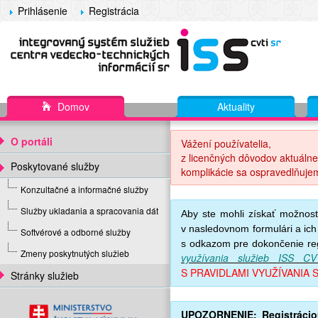
Prihlásenie
Registrácia
Domov
Aktuality
O portáli
Vážení používatelia,
z licenčných dôvodov aktuálne
Poskytované služby
komplikácie sa ospravedlňuje
Konzultačné a informačné služby
Služby ukladania a spracovania dát
Aby ste mohli získať možnosť
v nasledovnom formulári a ic
Softvérové a odborné služby
s odkazom pre dokončenie reg
Zmeny poskytnutých služieb
využívania služieb ISS C
S PRAVIDLAMI VYUŽÍVANIA S
Stránky služieb
UPOZORNENIE
:
Registráci