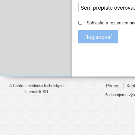
Súhlasím a rozumiem
po
© Centrum vedecko-technických
Pomoc
Kont
informácií SR
Podporujeme výsk