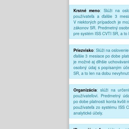
Krstné meno
: Slúži na os
používateľa a ďalšie 3 mesi
V niektorých prípadoch je mo
zákonov SR. Predmetný osobn
pre systém ISS CVTI SR, a to
Priezvisko
: Slúži na osloveni
ďalšie 3 mesiace po dobe plat
je možné aj dlhšie uchováva
osobný údaj s popísaným úč
SR, a to len na dobu nevyhnut
Organizácia
: slúži na určen
používateľovi. Predmetný úd
po dobe platnosti konta kvôli
používateľa zo systému ISS C
analytické účely.