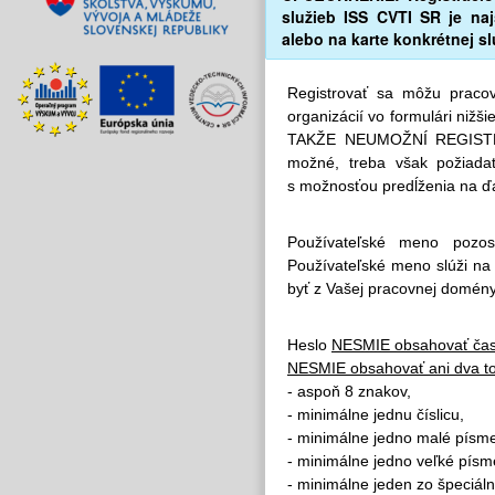
služieb ISS CVTI SR je n
alebo na karte konkrétnej s
Registrovať sa môžu pracov
organizácií vo formulári n
TAKŽE NEUMOŽNÍ REGISTR
možné, treba však požiad
s možnosťou predĺženia na ďa
Používateľské meno pozos
Používateľské meno slúži na 
byť z Vašej pracovnej domény
Heslo
NESMIE obsahovať čas
NESMIE obsahovať ani dva to
- aspoň 8 znakov,
- minimálne jednu číslicu,
- minimálne jedno malé písmen
- minimálne jedno veľké písme
- minimálne jeden zo špeciá