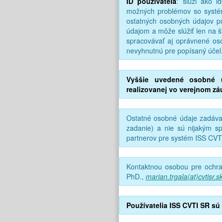
ID používateľa
: slúži ako i
možných problémov so systé
ostatných osobných údajov p
údajom a môže slúžiť len na 
spracovávať aj oprávnené o
nevyhnutnú pre popísaný účel
Vyššie uvedené osobné ú
realizovanej vo verejnom záu
Ostatné osobné údaje zadáva
zadanie) a nie sú nijakým 
partnerov pre systém ISS CVT
Kontaktnou osobou pre ochra
PhD.,
marian.trgala(at)cvtisr.s
Používatelia ISS CVTI SR sú